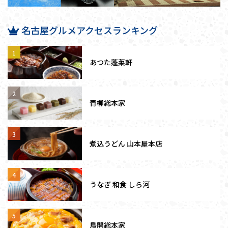
名古屋グルメアクセスランキング
あつた蓬莱軒
青柳総本家
煮込うどん 山本屋本店
うなぎ 和食 しら河
鳥開総本家