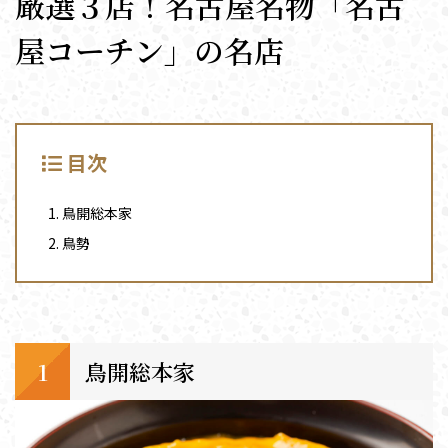
厳選３店！名古屋名物「名古
屋コーチン」の名店
目次
鳥開総本家
鳥勢
鳥開総本家