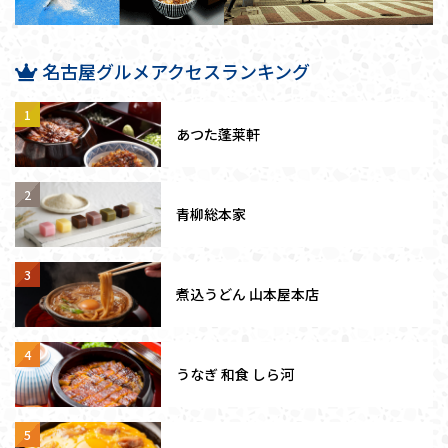
名古屋グルメアクセスランキング
あつた蓬莱軒
青柳総本家
煮込うどん 山本屋本店
うなぎ 和食 しら河