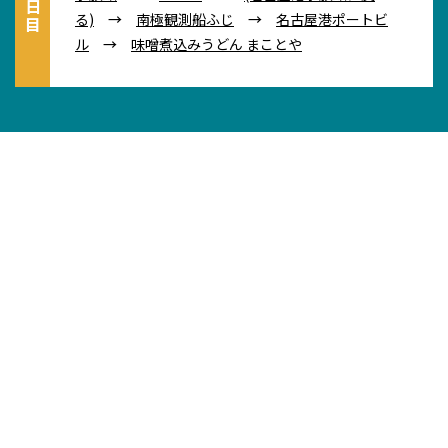
る)
→
南極観測船ふじ
→
名古屋港ポートビ
ル
→
味噌煮込みうどん まことや