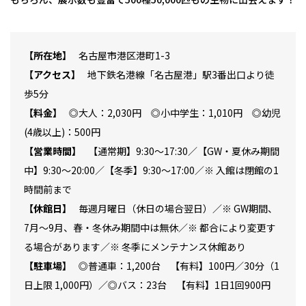
所在地
名古屋市港区港町1-3
アクセス
地下鉄名港線「名古屋港」駅3番出口より徒
歩5分
料金
◎大人：2,030円 ◎小中学生：1,010円 ◎幼児
(4歳以上)：500円
営業時間
【通常期】9:30～17:30／【GW・夏休み期間
中】9:30～20:00／【冬季】9:30～17:00／※ 入館は閉館の1
時間前まで
休館日
毎週月曜日（休日の場合翌日）／※ GW期間、
7月～9月、春・冬休み期間中は無休／※ 都合により変更す
る場合があります／※ 冬季にメンテナンス休館あり
駐車場
◎普通車：1,200台 【有料】100円／30分（1
日上限 1,000円）／◎バス：23台 【有料】1日1回900円