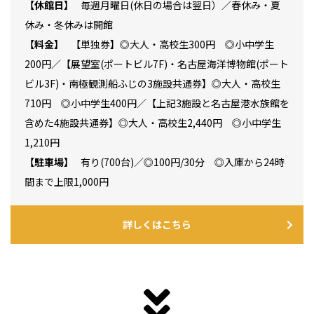
休館日
毎週月曜日(休日の場合は翌日）／春休み・夏
休み・冬休みは開館
料金
【単独券】◎大人・高校生300円 ◎小中学生
200円／【展望室(ポートビル7F)・名古屋海洋博物館(ポート
ビル3F)・南極観測船ふじの3施設共通券】◎大人・高校生
710円 ◎小中学生400円／【上記3施設と名古屋港水族館を
含めた4施設共通券】◎大人・高校生2,440円 ◎小中学生
1,210円
駐車場
有り(700台)／◎100円/30分 ◎入庫から24時
間まで上限1,000円
詳しくはこちら