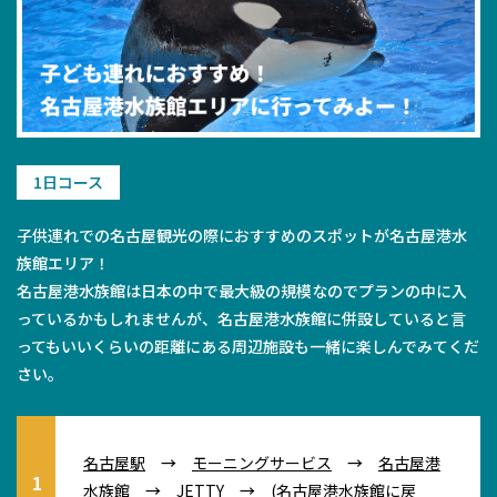
1日コース
子供連れでの名古屋観光の際におすすめのスポットが名古屋港水
族館エリア！
名古屋港水族館は日本の中で最大級の規模なのでプランの中に入
っているかもしれませんが、名古屋港水族館に併設していると言
ってもいいくらいの距離にある周辺施設も一緒に楽しんでみてくだ
さい。
名古屋駅
→
モーニングサービス
→
名古屋港
水族館
→
JETTY
→
(名古屋港水族館に戻