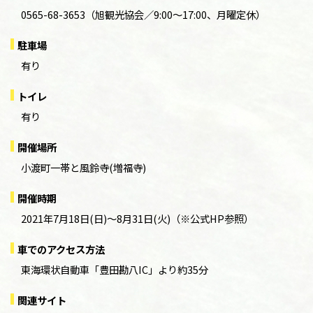
0565-68-3653（旭観光協会／9:00～17:00、月曜定休）
駐車場
有り
トイレ
有り
開催場所
小渡町一帯と風鈴寺(増福寺)
開催時期
2021年7月18日(日)～8月31日(火)（※公式HP参照）
車でのアクセス方法
東海環状自動車「豊田勘八IC」より約35分
関連サイト