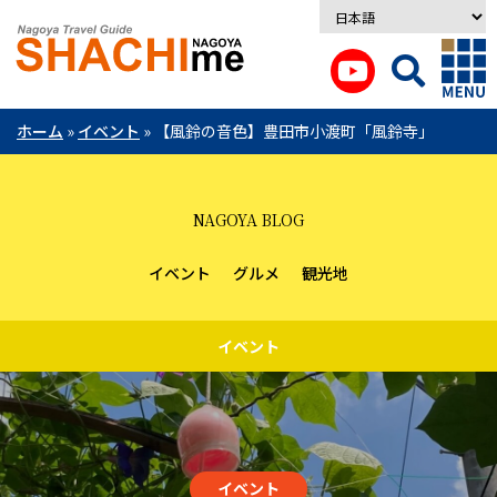
ホーム
»
イベント
»
【風鈴の音色】豊田市小渡町「風鈴寺」
NAGOYA BLOG
イベント
グルメ
観光地
イベント
イベント