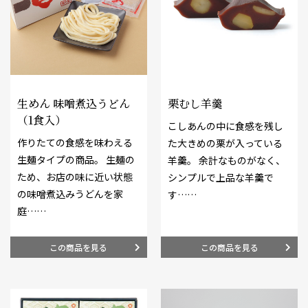
生めん 味噌煮込うどん
栗むし羊羹
（1食入）
こしあんの中に食感を残し
作りたての食感を味わえる
た大きめの栗が入っている
生麺タイプの商品。 生麺の
羊羹。 余計なものがなく、
ため、お店の味に近い状態
シンプルで上品な羊羹で
の味噌煮込みうどんを家
す……
庭……
この商品を見る
この商品を見る