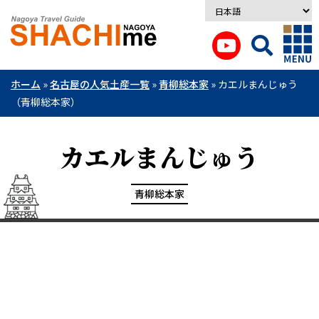
ホーム
»
名古屋の人気土産一覧
»
青柳総本家
»
カエルまんじゅう
（青柳総本家）
カエルまんじゅう
青柳総本家